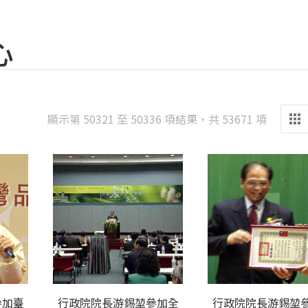
心
Sorted
顯示第 50321 至 50336 項結果，共 53671 項
by
latest
參加臺
行政院院長游錫堃參加全
行政院院長游錫堃