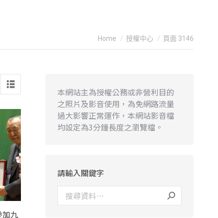
You are here:
Home
授權中心
頁面 3146
本網站主為授權公務或非營利目的
之照片及影音使用，為免網路流量
過大影響正常運作，本網站影音檔
均設定為3分鐘長度之瀏覽檔。
請輸入關鍵字
參加九