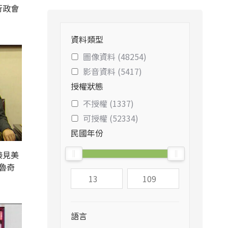
行政會
資料類型
圖像資料 (48254)
影音資料 (5417)
授權狀態
不授權 (1337)
可授權 (52334)
民國年份
接見美
魯奇
語言