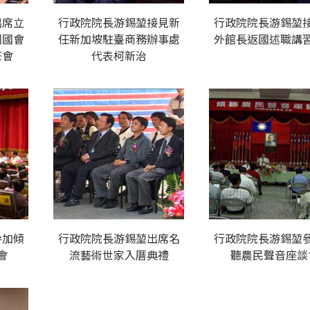
出席立
行政院院長游錫堃接見新
行政院院長游錫堃
國國會
任新加坡駐臺商務辦事處
外館長返國述職講
茶會
代表柯新治
參加傾
行政院院長游錫堃出席名
行政院院長游錫堃
會
流藝術世家入厝典禮
聽農民聲音座談