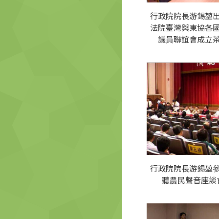
行政院院長游錫堃
法院臺灣與東協各
議員聯誼會成立
行政院院長游錫堃
聽農民聲音座談