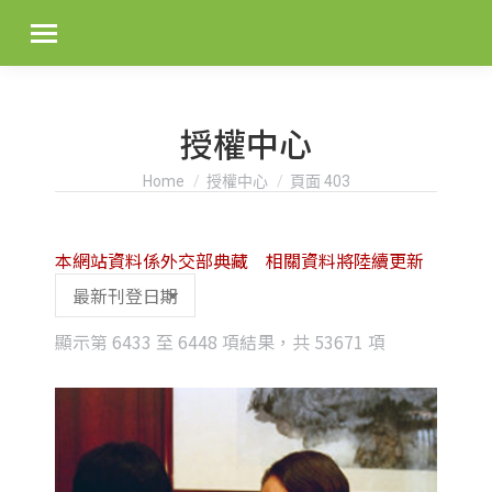
授權中心
You are here:
Home
授權中心
頁面 403
本網站資料係外交部典藏 相關資料將陸續更新
Sorted
顯示第 6433 至 6448 項結果，共 53671 項
by
latest