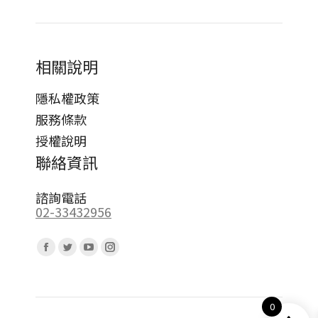
相關說明
隱私權政策
服務條款
授權說明
聯絡資訊
諮詢電話
02-33432956
Find us on:
Facebook
Twitter
YouTube
Instagram
page
page
page
page
opens
opens
opens
opens
0
in
in
in
in