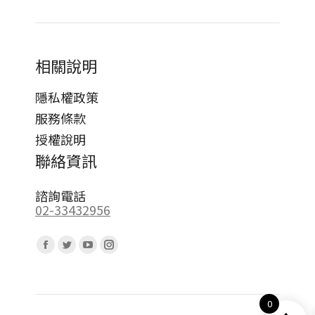
相關說明
隱私權政策
服務條款
授權說明
聯絡資訊
諮詢電話
02-33432956
Find us on:
Facebook
Twitter
YouTube
Instagram
page
page
page
page
opens
opens
opens
opens
0
in
in
in
in