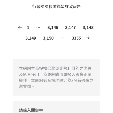
行政院院長游錫堃施政報告
1
…
3,146
3,147
3,148
3,149
3,150
…
3355
本網站主為授權公務或非營利目的之照片
及影音使用，為免網路流量過大影響正常
運作，本網站影音檔均設定為3分鐘長度之
瀏覽檔。
請輸入關鍵字