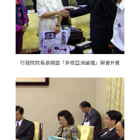
行政院院長游錫堃「非核亞洲論壇」與會外賓