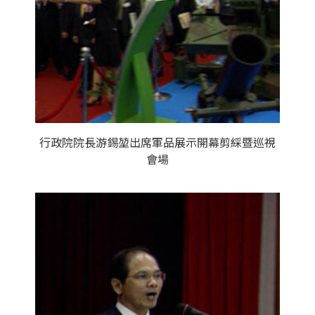
行政院院長游錫堃出席軍品展示開幕剪綵暨巡視
會場