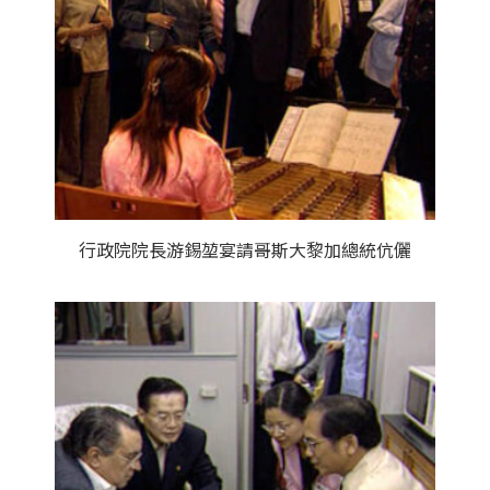
行政院院長游錫堃宴請哥斯大黎加總統伉儷