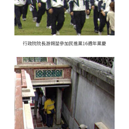
行政院院長游錫堃參加民進黨16週年黨慶