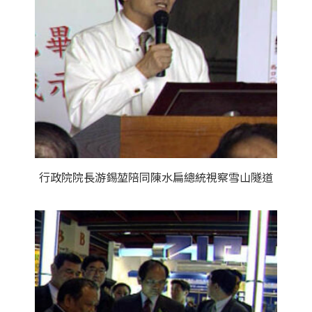
行政院院長游錫堃陪同陳水扁總統視察雪山隧道