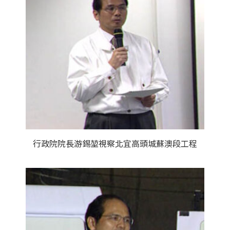
行政院院長游錫堃視察北宜高頭城蘇澳段工程