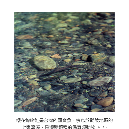
櫻花鉤吻鮭是台灣的國寶魚，棲息於武陵地區的
七家灣溪，是瀕臨絕種的保育類動物 。。-