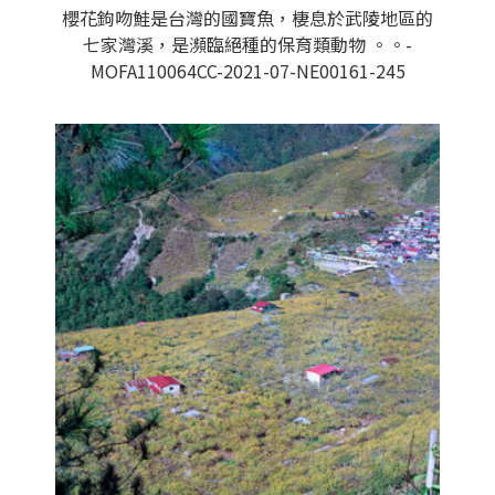
櫻花鉤吻鮭是台灣的國寶魚，棲息於武陵地區的
七家灣溪，是瀕臨絕種的保育類動物 。。-
MOFA110064CC-2021-07-NE00161-245