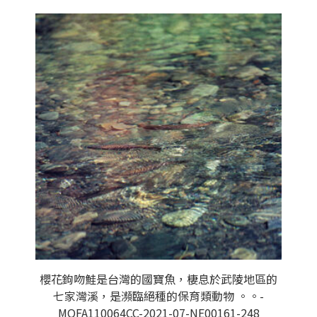
櫻花鉤吻鮭是台灣的國寶魚，棲息於武陵地區的
七家灣溪，是瀕臨絕種的保育類動物 。。-
MOFA110064CC-2021-07-NE00161-248