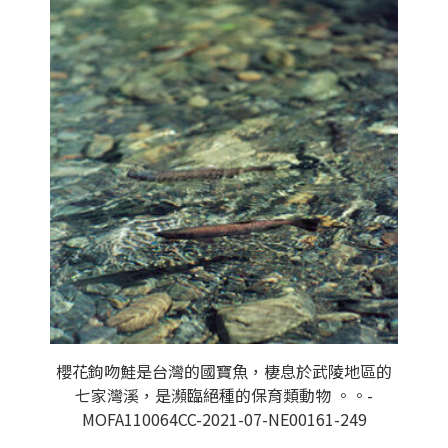
櫻花鉤吻鮭是台灣的國寶魚，棲息於武陵地區的
七家灣溪，是瀕臨絕種的保育類動物 。。-
MOFA110064CC-2021-07-NE00161-249