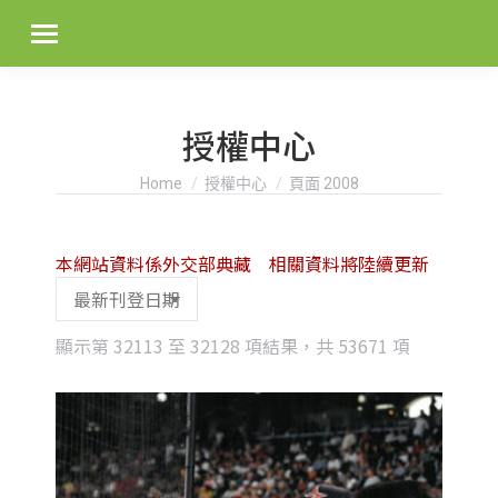
授權中心
You are here:
Home
授權中心
頁面 2008
本網站資料係外交部典藏 相關資料將陸續更新
Sorted
顯示第 32113 至 32128 項結果，共 53671 項
by
latest