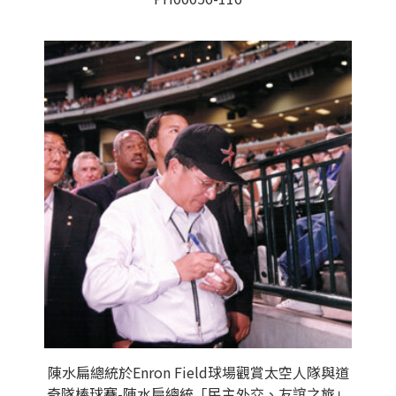
陳水扁總統於Enron Field球場觀賞太空人隊與道
奇隊棒球賽-陳水扁總統「民主外交、友誼之旅」