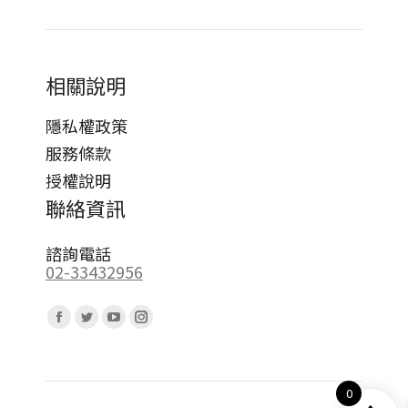
相關說明
隱私權政策
服務條款
授權說明
聯絡資訊
諮詢電話
02-33432956
Find us on:
Facebook
Twitter
YouTube
Instagram
page
page
page
page
opens
opens
opens
opens
0
in
in
in
in