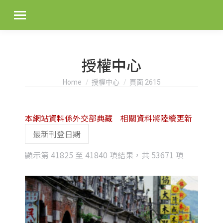
授權中心
You are here:
Home
授權中心
頁面 2615
本網站資料係外交部典藏 相關資料將陸續更新
Sorted
顯示第 41825 至 41840 項結果，共 53671 項
by
latest