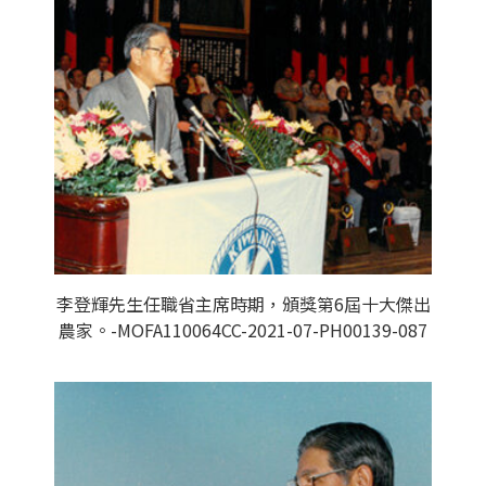
李登輝先生任職省主席時期，頒獎第6屆十大傑出
農家。-MOFA110064CC-2021-07-PH00139-087