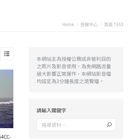
You are here:
Home
授權中心
頁面 1553
本網站主為授權公務或非營利目的
之照片及影音使用，為免網路流量
過大影響正常運作，本網站影音檔
均設定為3分鐘長度之瀏覽檔。
請輸入關鍵字
4CC-