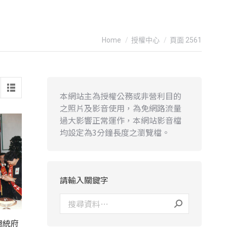
You are here:
Home
授權中心
頁面 2561
本網站主為授權公務或非營利目的
之照片及影音使用，為免網路流量
過大影響正常運作，本網站影音檔
均設定為3分鐘長度之瀏覽檔。
請輸入關鍵字
總統府