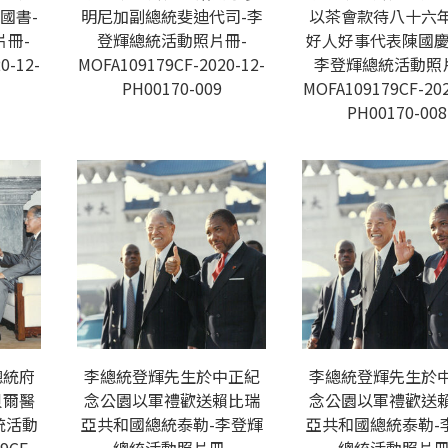
國書-
明尼加副總統斐迪代司-李
以茶會款待八十六
冊-
登輝總統活動照片冊-
好人好事代表陳國慶
0-12-
MOFA109179CF-2020-12-
李登輝總統活動照
PH00170-009
MOFA109179CF-202
PH00170-008
總統府
李總統登輝先生於中正紀
李總統登輝先生於
貝爾醫
念公園以軍禮歡送賴比瑞
念公園以軍禮歡送
統活動
亞共和國總統泰勒-李登輝
亞共和國總統泰勒-