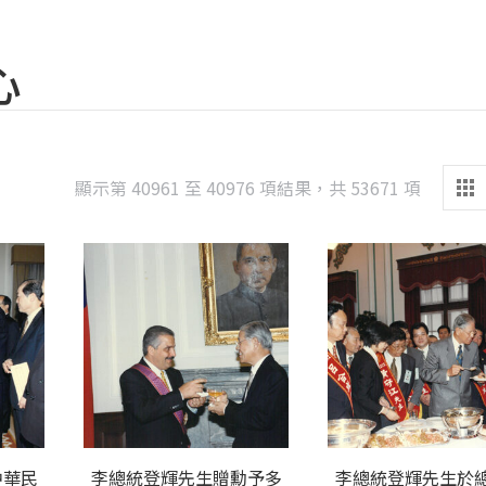
心
Sorted
顯示第 40961 至 40976 項結果，共 53671 項
by
latest
中華民
李總統登輝先生贈勳予多
李總統登輝先生於