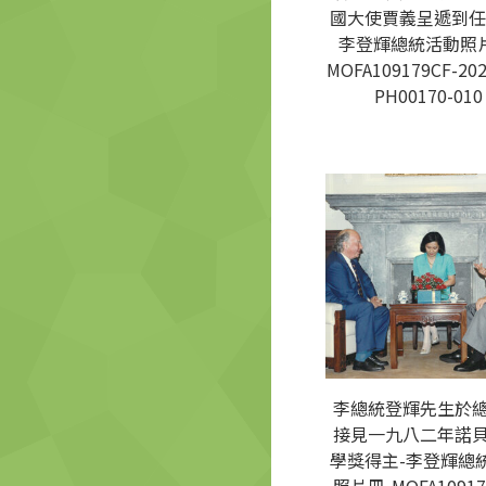
國大使賈義呈遞到任
李登輝總統活動照片
MOFA109179CF-202
PH00170-010
李總統登輝先生於
接見一九八二年諾
學獎得主-李登輝總