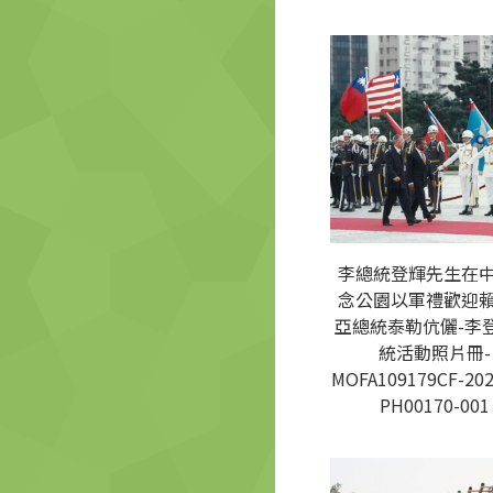
李總統登輝先生在
念公園以軍禮歡迎
亞總統泰勒伉儷-李
統活動照片冊-
MOFA109179CF-202
PH00170-001