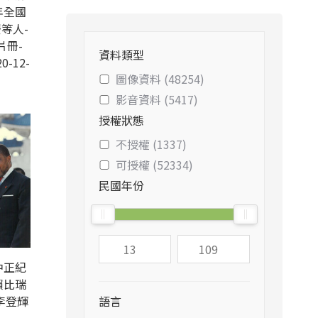
年全國
等人-
片冊-
資料類型
0-12-
圖像資料 (48254)
影音資料 (5417)
授權狀態
不授權 (1337)
可授權 (52334)
民國年份
中正紀
賴比瑞
李登輝
語言