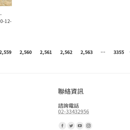
-
0-12-
2,559
2,560
2,561
2,562
2,563
…
3355
聯絡資訊
諮詢電話
02-33432956
Find us on:
Facebook
Twitter
YouTube
Instagram