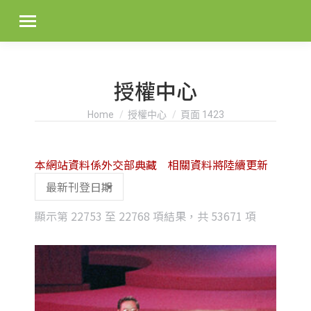
授權中心
You are here:
Home
授權中心
頁面 1423
本網站資料係外交部典藏 相關資料將陸續更新
Sorted
顯示第 22753 至 22768 項結果，共 53671 項
by
latest