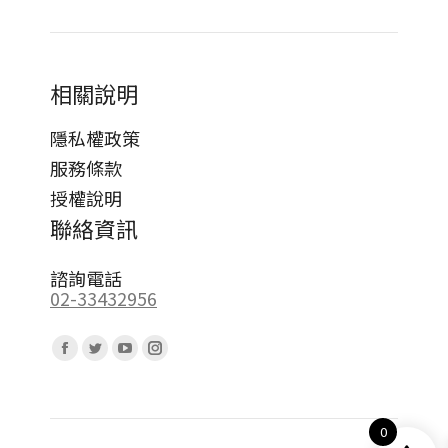
相關說明
隱私權政策
服務條款
授權說明
聯絡資訊
諮詢電話
02-33432956
Find us on:
Facebook
Twitter
YouTube
Instagram
page
page
page
page
opens
opens
opens
opens
0
in
in
in
in