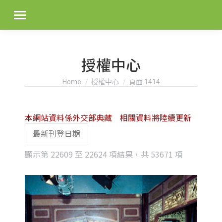
授權中心
You are here:
Home
授權中心
頁面 1414
本網站資料係外交部典藏 相關資料將陸續更新
Sorted
顯示第 22609 至 22624 項結果，共 53671 項
by
latest