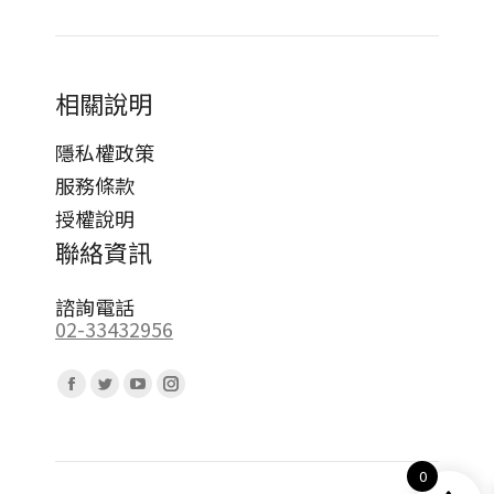
相關說明
隱私權政策
服務條款
授權說明
聯絡資訊
諮詢電話
02-33432956
Find us on:
Facebook
Twitter
YouTube
Instagram
page
page
page
page
opens
opens
opens
opens
0
in
in
in
in