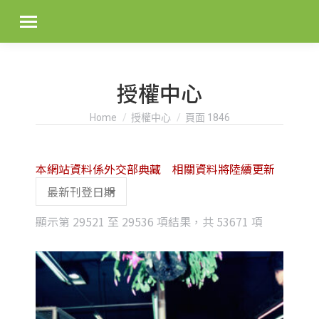
授權中心
You are here:
Home
授權中心
頁面 1846
本網站資料係外交部典藏 相關資料將陸續更新
Sorted
顯示第 29521 至 29536 項結果，共 53671 項
by
latest