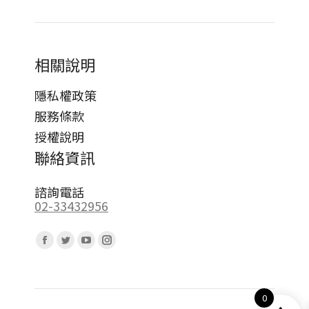
相關說明
隱私權政策
服務條款
授權說明
聯絡資訊
諮詢電話
02-33432956
Find us on:
Facebook
Twitter
YouTube
Instagram
page
page
page
page
opens
opens
opens
opens
0
in
in
in
in