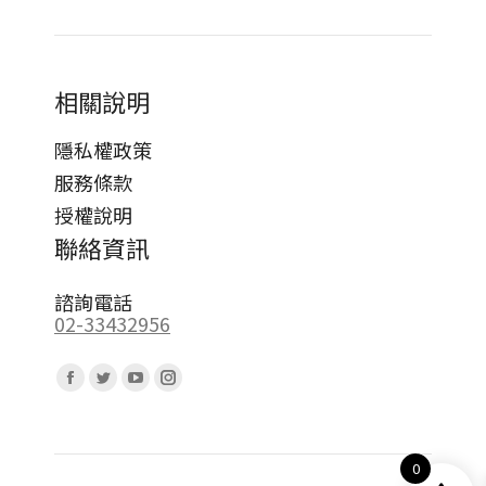
相關說明
隱私權政策
服務條款
授權說明
聯絡資訊
諮詢電話
02-33432956
Find us on:
Facebook
Twitter
YouTube
Instagram
page
page
page
page
opens
opens
opens
opens
0
in
in
in
in