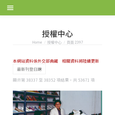
授權中心
You are here:
Home
授權中心
頁面 2397
本網站資料係外交部典藏 相關資料將陸續更新
Sorted
顯示第 38337 至 38352 項結果，共 53671 項
by
latest