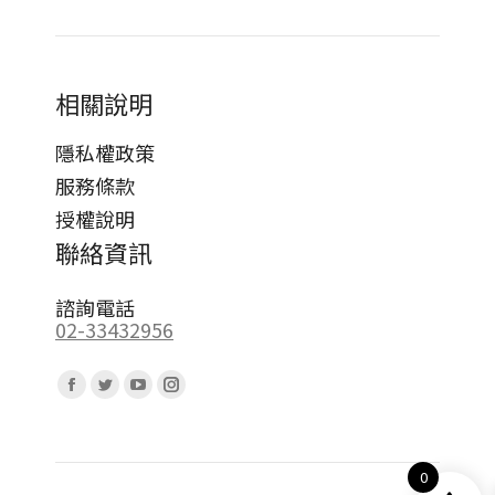
相關說明
隱私權政策
服務條款
授權說明
聯絡資訊
諮詢電話
02-33432956
Find us on:
Facebook
Twitter
YouTube
Instagram
page
page
page
page
opens
opens
opens
opens
0
in
in
in
in