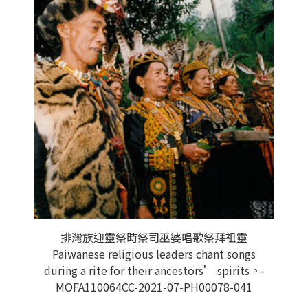
排灣族迎靈祭時祭司巫婆唱歌祭拜祖靈
Paiwanese religious leaders chant songs
during a rite for their ancestors’ spirits。-
MOFA110064CC-2021-07-PH00078-041