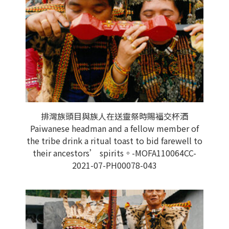
排灣族頭目與族人在送靈祭時賜福交杯酒
Paiwanese headman and a fellow member of
the tribe drink a ritual toast to bid farewell to
their ancestors’ spirits。-MOFA110064CC-
2021-07-PH00078-043