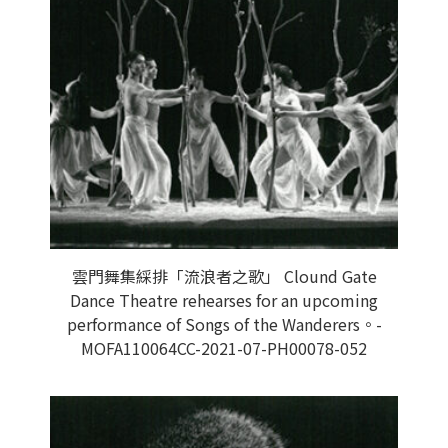
雲門舞集綵排「流浪者之歌」 Clound Gate
Dance Theatre rehearses for an upcoming
performance of Songs of the Wanderers。-
MOFA110064CC-2021-07-PH00078-052