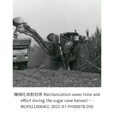
機械化收割甘蔗 Mechanization saves time and
effort during the sugar cane harvest。-
MOFA110064CC-2021-07-PH00078-050