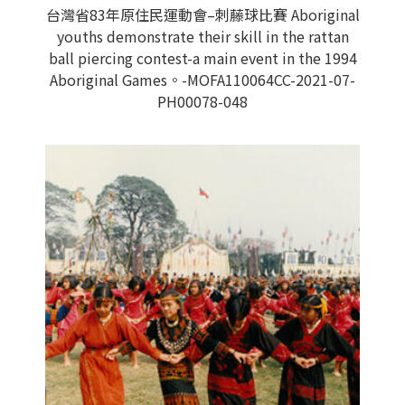
台灣省83年原住民運動會–刺藤球比賽 Aboriginal
youths demonstrate their skill in the rattan
ball piercing contest-a main event in the 1994
Aboriginal Games。-MOFA110064CC-2021-07-
PH00078-048