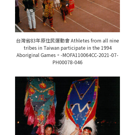
台灣省83年原住民運動會 Athletes from all nine
tribes in Taiwan participate in the 1994
Aboriginal Games。-MOFA110064CC-2021-07-
PH00078-046