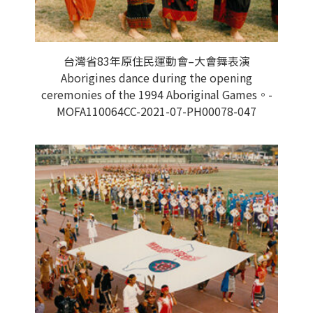
台灣省83年原住民運動會–大會舞表演
Aborigines dance during the opening
ceremonies of the 1994 Aboriginal Games。-
MOFA110064CC-2021-07-PH00078-047