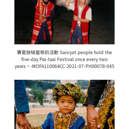
賽夏族矮靈祭的活動 Saisiyat people hold the
five-day Pas-taai Festival once every two
years。-MOFA110064CC-2021-07-PH00078-045