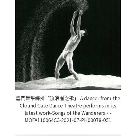
雲門舞集綵排「流浪者之歌」 A dancer from the
Clound Gate Dance Theatre performs in its
latest work-Songs of the Wanderers。-
MOFA110064CC-2021-07-PH00078-051