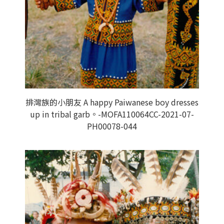
排灣族的小朋友 A happy Paiwanese boy dresses
up in tribal garb。-MOFA110064CC-2021-07-
PH00078-044