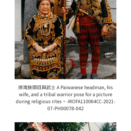
排灣族頭目與武士 A Paiwanese headman, his
wife, and a tribal warrior pose for a picture
during religious rites。-MOFA110064CC-2021-
07-PH00078-042