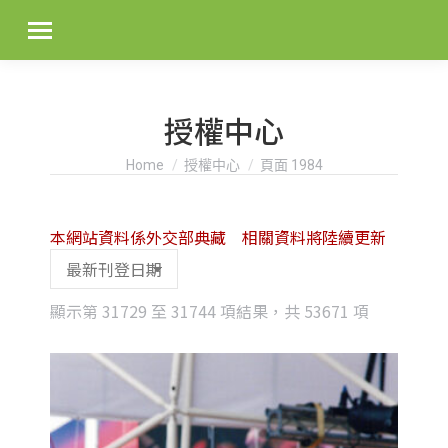
授權中心
You are here:
Home
授權中心
頁面 1984
本網站資料係外交部典藏 相關資料將陸續更新
Sorted
顯示第 31729 至 31744 項結果，共 53671 項
by
latest