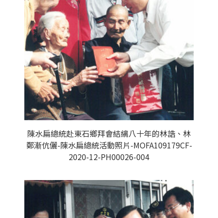
陳水扁總統赴東石鄉拜會結縭八十年的林誥、林
鄭漸伉儷-陳水扁總統活動照片-MOFA109179CF-
2020-12-PH00026-004