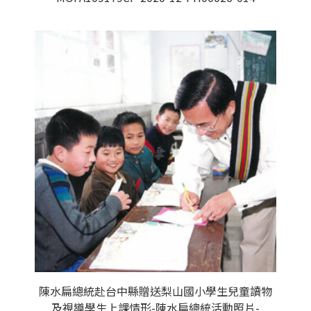
陳水扁總統赴台中縣贈送梨山國小學生兒童讀物
及視導學生上課情形-陳水扁總統活動照片-