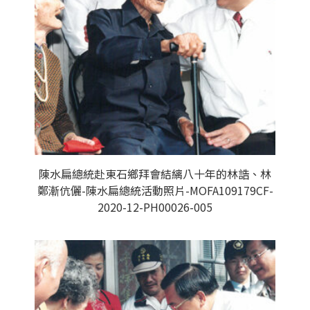
陳水扁總統赴東石鄉拜會結縭八十年的林誥、林
鄭漸伉儷-陳水扁總統活動照片-MOFA109179CF-
2020-12-PH00026-005