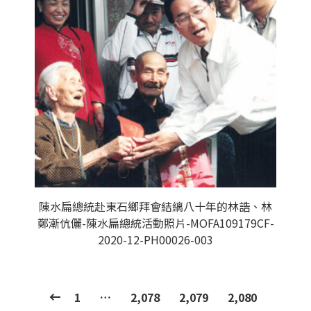
陳水扁總統赴東石鄉拜會結縭八十年的林誥、林
鄭漸伉儷-陳水扁總統活動照片-MOFA109179CF-
2020-12-PH00026-003
1
…
2,078
2,079
2,080