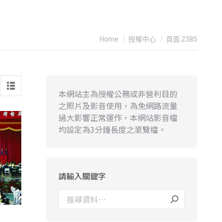
You are here:
Home
授權中心
頁面 2385
本網站主為授權公務或非營利目的
之照片及影音使用，為免網路流量
過大影響正常運作，本網站影音檔
均設定為3分鐘長度之瀏覽檔。
請輸入關鍵字