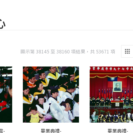
心
Sorted
顯示第 38145 至 38160 項結果，共 53671 項
by
latest
雲-
畢業典禮-
畢業典禮-