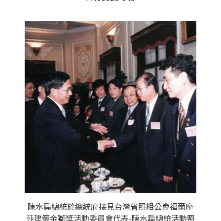
陳水扁總統於總統府接見台灣省照相公會福爾摩
莎建築金獅獎活動委員會代表-陳水扁總統活動照