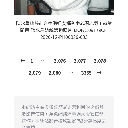
陳水扁總統赴台中縣婦女福利中心關心勞工就業
問題-陳水扁總統活動照片-MOFA109179CF-
2020-12-PH00026-035
1
…
2,076
2,077
2,078
2,079
2,080
…
3355
本網站主為授權公務或非營利目的之照片
及影音使用，為免網路流量過大影響正常
運作，本網站影音檔均設定為3分鐘長度之
瀏覽檔。