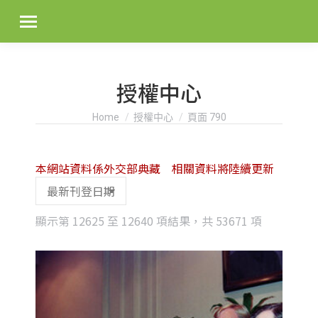
授權中心
You are here:
Home
授權中心
頁面 790
本網站資料係外交部典藏 相關資料將陸續更新
Sorted
顯示第 12625 至 12640 項結果，共 53671 項
by
latest