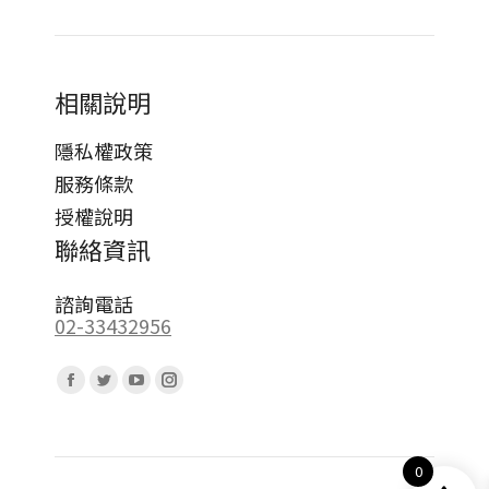
相關說明
隱私權政策
服務條款
授權說明
聯絡資訊
諮詢電話
02-33432956
Find us on:
Facebook
Twitter
YouTube
Instagram
page
page
page
page
opens
opens
opens
opens
0
in
in
in
in