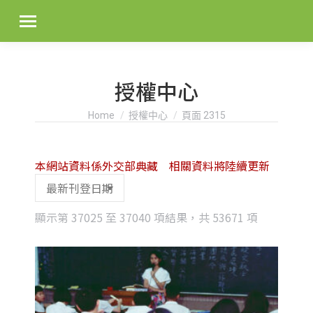
授權中心
You are here:
Home
授權中心
頁面 2315
本網站資料係外交部典藏 相關資料將陸續更新
Sorted
顯示第 37025 至 37040 項結果，共 53671 項
by
latest