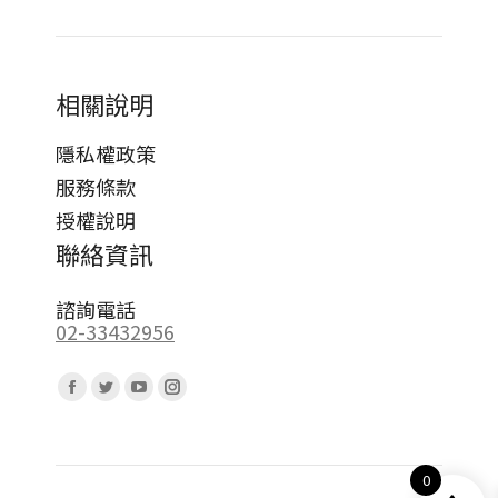
相關說明
隱私權政策
服務條款
授權說明
聯絡資訊
諮詢電話
02-33432956
Find us on:
Facebook
Twitter
YouTube
Instagram
page
page
page
page
opens
opens
opens
opens
0
in
in
in
in