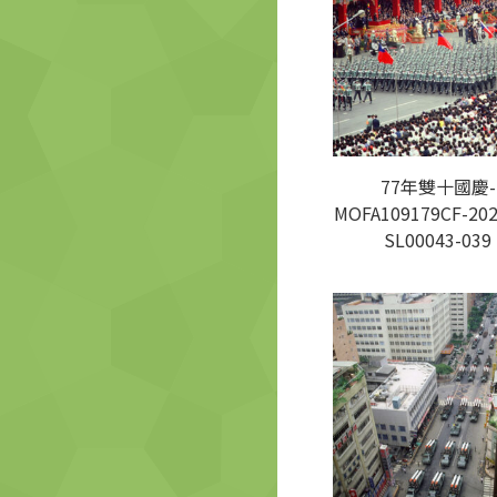
77年雙十國慶-
MOFA109179CF-202
SL00043-039