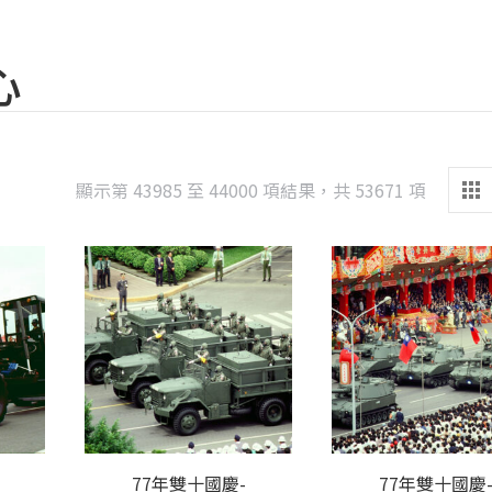
心
Sorted
顯示第 43985 至 44000 項結果，共 53671 項
by
latest
77年雙十國慶-
77年雙十國慶