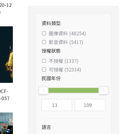
20-12
0
資料類型
圖像資料 (48254)
影音資料 (5417)
授權狀態
不授權 (1337)
可授權 (52334)
民國年份
CF-
-057
語言