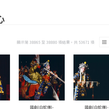
心
Sorted
顯示第 38865 至 38880 項結果，共 53671 項
by
latest
國劇(白蛇傳)-
國劇(白蛇傳)-