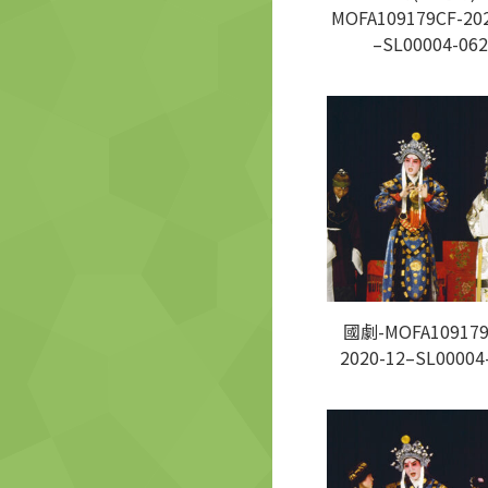
MOFA109179CF-20
–SL00004-062
國劇-MOFA109179
2020-12–SL00004