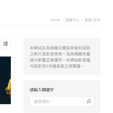
You are here:
Home
授權中心
頁面 2430
本網站主為授權公務或非營利目的
之照片及影音使用，為免網路流量
過大影響正常運作，本網站影音檔
均設定為3分鐘長度之瀏覽檔。
請輸入關鍵字