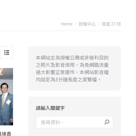
You are here:
Home
授權中心
頁面 2118
本網站主為授權公務或非營利目的
之照片及影音使用，為免網路流量
過大影響正常運作，本網站影音檔
均設定為3分鐘長度之瀏覽檔。
請輸入關鍵字
過境香