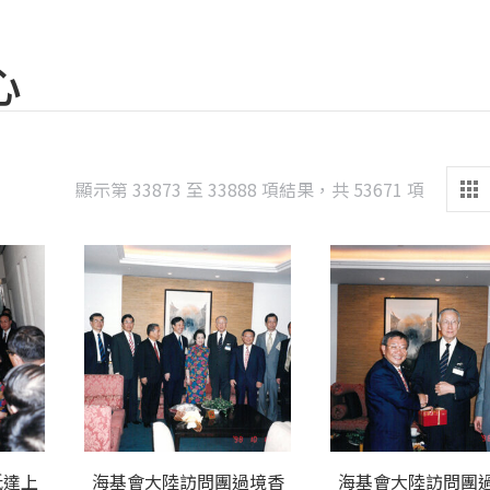
心
Sorted
顯示第 33873 至 33888 項結果，共 53671 項
by
latest
抵達上
海基會大陸訪問團過境香
海基會大陸訪問團