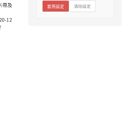
片冊及
清除設定
套用設定
20-12
2