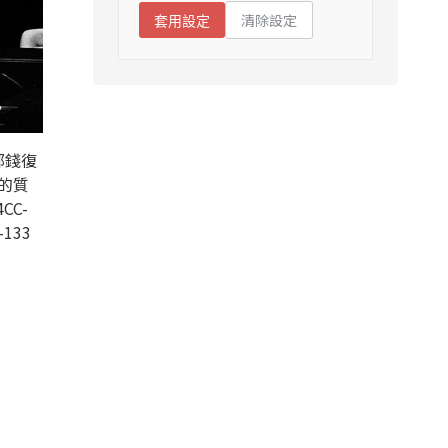
清除設定
套用設定
部錢復
的質
CC-
-133