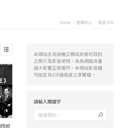
You are here:
Home
授權中心
頁面 592
本網站主為授權公務或非營利目的
之照片及影音使用，為免網路流量
過大影響正常運作，本網站影音檔
均設定為3分鐘長度之瀏覽檔。
請輸入關鍵字
政院郝