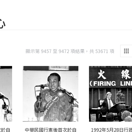
心
Sorted
顯示第 9457 至 9472 項結果，共 53671 項
by
latest
次於自
中華民國行憲後首次於自
1992年5月28日行