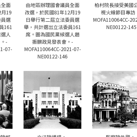
員全面
由地區辦理國會議員全面
柏村院長接受美國
月19
改選，於民國81年12月19
視火線節目專訪
委員選
日舉行第二屆立法委員選
MOFA110064CC-202
161
舉，共計選出立法委員161
NE00122-145
候選人
席。圖為國民黨候選人趙
。-
振鵬政見發表會。-
1-07-
MOFA110064CC-2021-07-
NE00122-146