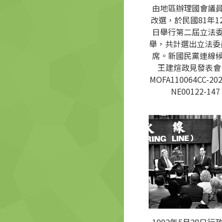
由地區辦理國會議
改選，於民國81年12
日舉行第二屆立法
舉，共計選出立法委員
席。新國民黨連線
王建煊政見發表會 
MOFA110064CC-202
NE00122-147