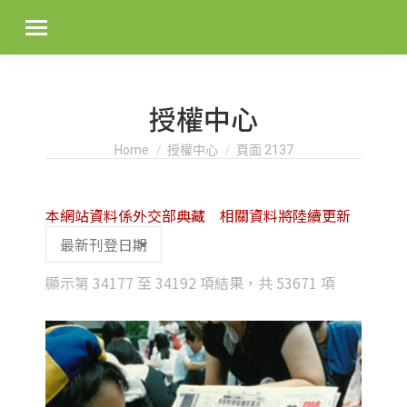
授權中心
You are here:
Home
授權中心
頁面 2137
本網站資料係外交部典藏 相關資料將陸續更新
Sorted
顯示第 34177 至 34192 項結果，共 53671 項
by
latest