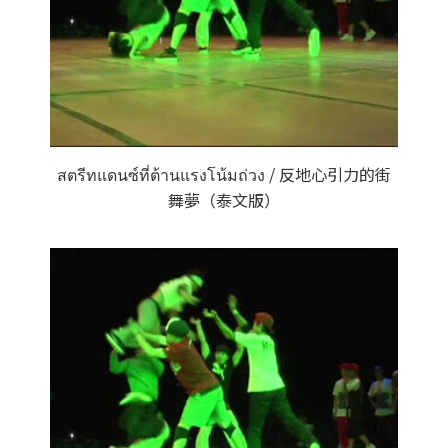
สตรีทแดนซ์ที่ต้านแรงโน้มถ่วง / 反地心引力的街
舞夢（泰文版）