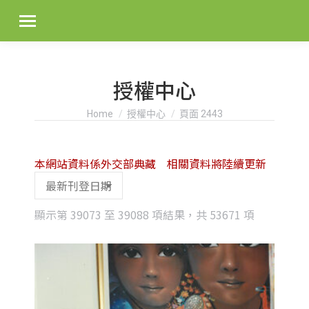
授權中心
You are here:
Home
授權中心
頁面 2443
本網站資料係外交部典藏 相關資料將陸續更新
Sorted
顯示第 39073 至 39088 項結果，共 53671 項
by
latest