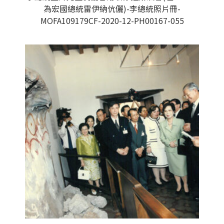
為宏國總統雷伊納伉儷)-李總統照片冊-
MOFA109179CF-2020-12-PH00167-055