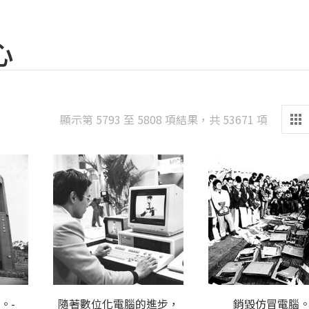
心
Sorted
顯示第 5793 至 5808 項結果，共 53671 項
by
latest
。-
隨著數位化電腦的進步，
銷毀仿冒電腦。