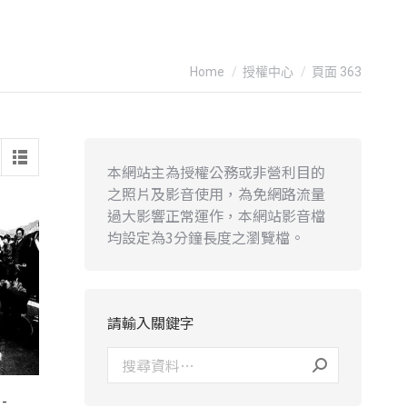
You are here:
Home
授權中心
頁面 363
本網站主為授權公務或非營利目的
之照片及影音使用，為免網路流量
過大影響正常運作，本網站影音檔
均設定為3分鐘長度之瀏覽檔。
請輸入關鍵字
-