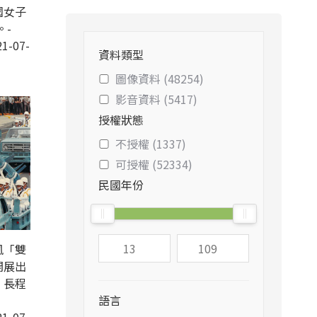
國女子
。-
1-07-
資料類型
圖像資料 (48254)
影音資料 (5417)
授權狀態
不授權 (1337)
可授權 (52334)
民國年份
風「雙
開展出
」長程
語言