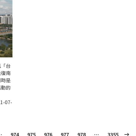
風「台
光復南
同時是
活動的
1-07-
…
974
975
976
977
978
…
3355