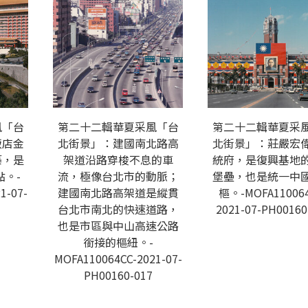
風「台
第二十二輯華夏采風「台
第二十二輯華夏采
飯店金
北街景」：建國南北路高
北街景」：莊嚴宏
築，是
架道沿路穿梭不息的車
統府，是復興基地
。-
流，極像台北市的動脈；
堡壘，也是統一中
1-07-
建國南北路高架道是縱貫
樞。-MOFA110064
台北市南北的快速道路，
2021-07-PH00160
也是市區與中山高速公路
銜接的樞紐。-
MOFA110064CC-2021-07-
PH00160-017