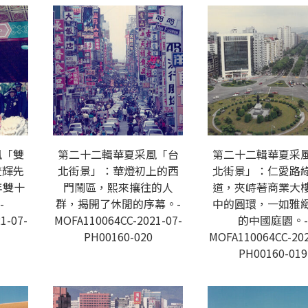
風「雙
第二十二輯華夏采風「台
第二十二輯華夏采
登輝先
北街景」：華燈初上的西
北街景」：仁愛路
年雙十
門鬧區，熙來攘往的人
道，夾峙著商業大
-
群，揭開了休閒的序幕。-
中的圓環，一如雅
1-07-
MOFA110064CC-2021-07-
的中國庭園。-
PH00160-020
MOFA110064CC-202
PH00160-019