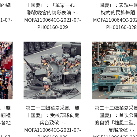
爛的總
十國慶」：「萬眾一心」
十國慶」：表現中
聯歡晚會的精彩表演。-
婉約的民族舞蹈
1-07-
MOFA110064CC-2021-07-
MOFA110064CC-202
PH00160-029
PH00160-028
風「雙
第二十三輯華夏采風「雙
第二十三輯華夏采
前觀禮
十國慶」：受校部隊向閱
十國慶」：首次公
界各地
兵台致敬。-
的自製「雄風二型
MOFA110064CC-2021-07-
反艦飛彈。-