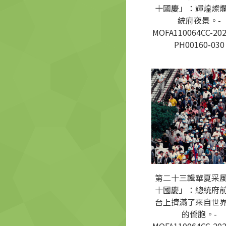
十國慶」：輝煌燦
統府夜景。-
MOFA110064CC-202
PH00160-030
第二十三輯華夏采
十國慶」：總統府
台上擠滿了來自世
的僑胞。-