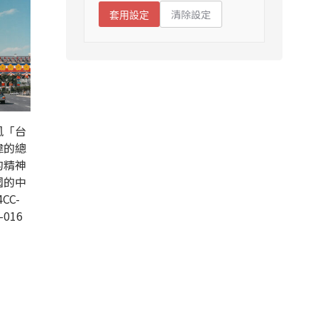
清除設定
套用設定
風「台
偉的總
的精神
國的中
CC-
-016