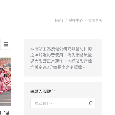
You are here:
Home
授權中心
頁面 976
本網站主為授權公務或非營利目的
之照片及影音使用，為免網路流量
過大影響正常運作，本網站影音檔
均設定為3分鐘長度之瀏覽檔。
請輸入關鍵字
風「雙