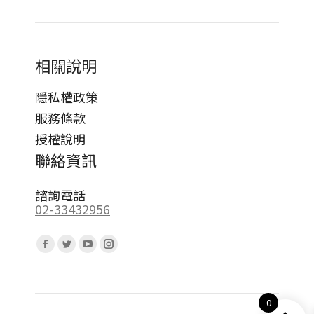
相關說明
隱私權政策
服務條款
授權說明
聯絡資訊
諮詢電話
02-33432956
Find us on:
Facebook
Twitter
YouTube
Instagram
page
page
page
page
opens
opens
opens
opens
0
in
in
in
in