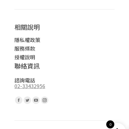
相關說明
隱私權政策
服務條款
授權說明
聯絡資訊
諮詢電話
02-33432956
Find us on:
Facebook
Twitter
YouTube
Instagram
page
page
page
page
opens
opens
opens
opens
0
in
in
in
in