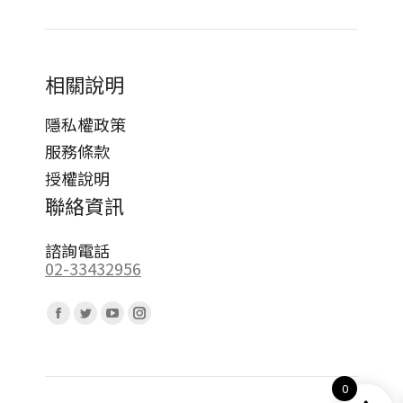
相關說明
隱私權政策
服務條款
授權說明
聯絡資訊
諮詢電話
02-33432956
Find us on:
Facebook
Twitter
YouTube
Instagram
page
page
page
page
opens
opens
opens
opens
0
in
in
in
in