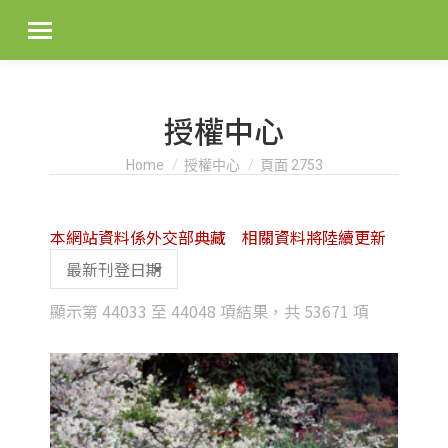
授權中心
You are here:
Home
授權中心
頁面 2753
本網站資料係外交部典藏 相關資料將陸續更新
Sorted
顯示第 44033 至 44048 項結果，共 53671 項
by
latest