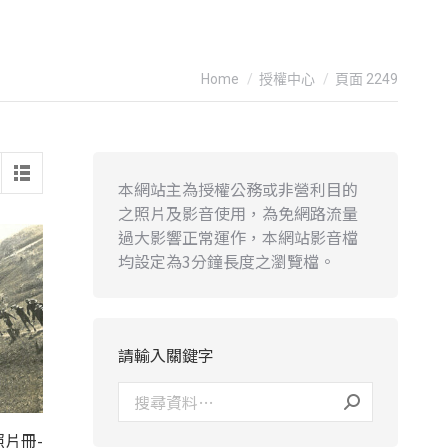
You are here:
Home
授權中心
頁面 2249
本網站主為授權公務或非營利目的
之照片及影音使用，為免網路流量
過大影響正常運作，本網站影音檔
均設定為3分鐘長度之瀏覽檔。
請輸入關鍵字
片冊-