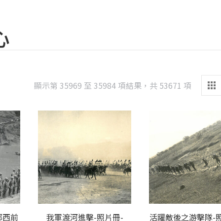
心
Sorted
顯示第 35969 至 35984 項結果，共 53671 項
by
latest
鄂西前
我軍渡河進擊-照片冊-
活躍敵後之游擊隊-照