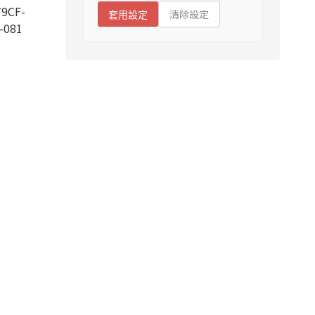
9CF-
清除設定
套用設定
-081