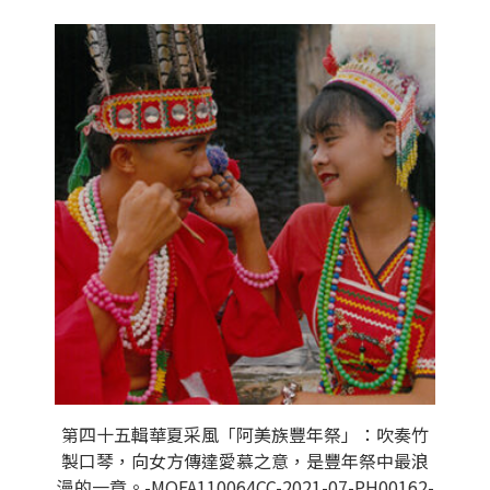
第四十五輯華夏采風「阿美族豐年祭」：吹奏竹
製口琴，向女方傳達愛慕之意，是豐年祭中最浪
漫的一章。-MOFA110064CC-2021-07-PH00162-