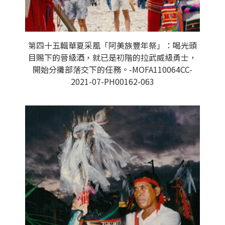
第四十五輯華夏采風「阿美族豐年祭」：喝光頭
目賜下的晉級酒，就已是初階的拉武威級勇士，
開始分攤部落交下的任務。-MOFA110064CC-
2021-07-PH00162-063