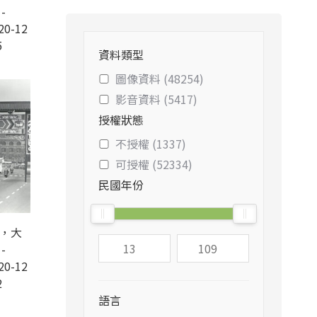
-
20-12
5
資料類型
圖像資料 (48254)
影音資料 (5417)
授權狀態
不授權 (1337)
可授權 (52334)
民國年份
錄，大
-
20-12
2
語言