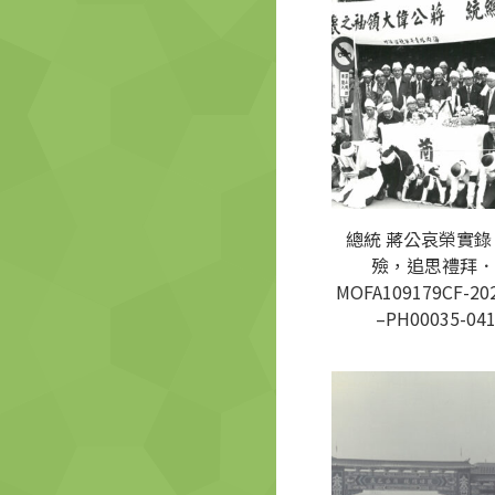
總統 蔣公哀榮實錄
殮，追思禮拜．
MOFA109179CF-20
–PH00035-04