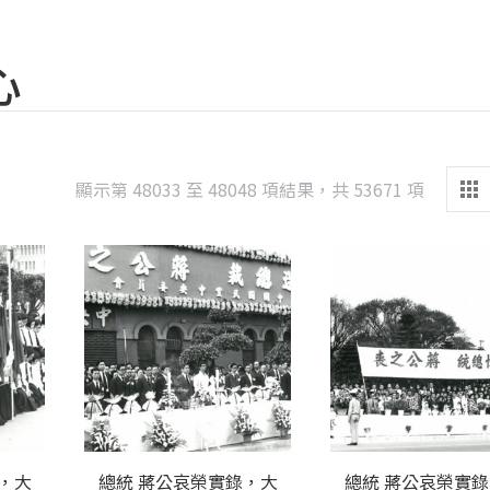
心
Sorted
顯示第 48033 至 48048 項結果，共 53671 項
by
latest
，大
總統 蔣公哀榮實錄，大
總統 蔣公哀榮實