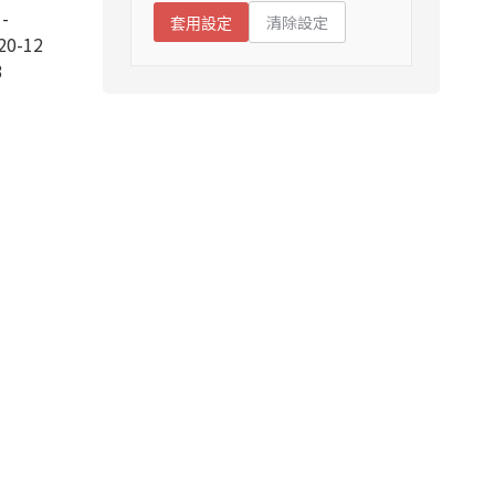
-
清除設定
套用設定
20-12
3