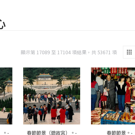
心
Sorted
顯示第 17089 至 17104 項結果，共 53671 項
by
latest
。-
春節節景（遊故宮）。-
春節節景。-