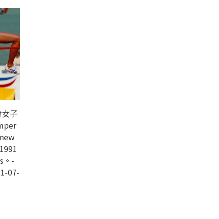
會女子
mper
 new
 1991
es。-
1-07-