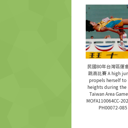
民國80年台灣區運
跳高比賽 A high ju
propels herself to
heights during the
Taiwan Area Gam
MOFA110064CC-202
PH00072-085