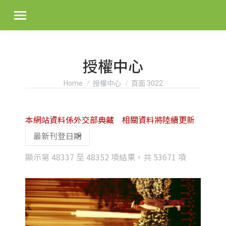
授權中心
You are here:
Home
授權中心
頁面 3022
本網站資料係外交部典藏 相關資料將陸續更新
Sorted
顯示第 48337 至 48352 項結果，共 53671 項
by
latest