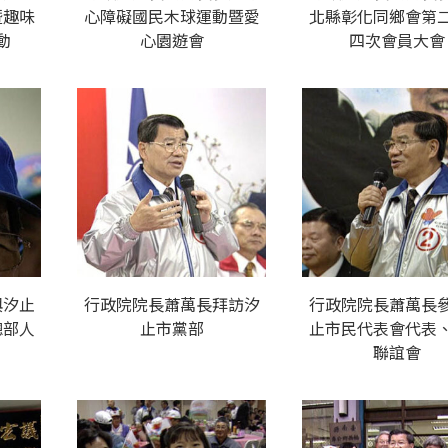
暨趣味
心障礙國民木球運動暨愛
北縣彰化同鄉會第
動
心園遊會
四次會員大會
與汐止
行政院院長蕭萬長拜訪汐
行政院院長蕭萬長
總部人
止市黨部
止市民代表會代表
聯誼會