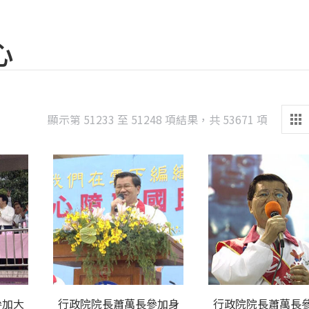
心
Sorted
顯示第 51233 至 51248 項結果，共 53671 項
by
latest
參加大
行政院院長蕭萬長參加身
行政院院長蕭萬長