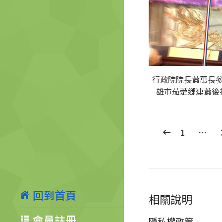
行政院院長蕭萬長
雄市茄萣鄉連蕭後
1
…
回到首頁
相關說明
會員註冊
隱私權政策