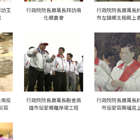
拜訪玉
行政院院長蕭萬長拜訪南
行政院院長蕭萬長
館
化鄉農會
市左鎮鄉北極殿上
赴南投
行政院院長蕭萬長勘查高
行政院院長蕭萬長
災區
雄市茄萣鄉離岸堤工程
市茄萣區賜福宮