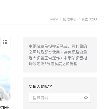
You are here:
Home
授權中心
頁面 3203
本網站主為授權公務或非營利目的
之照片及影音使用，為免網路流量
過大影響正常運作，本網站影音檔
均設定為3分鐘長度之瀏覽檔。
請輸入關鍵字
參加臺