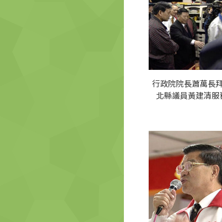
行政院院長蕭萬長
北縣議員黃建清服