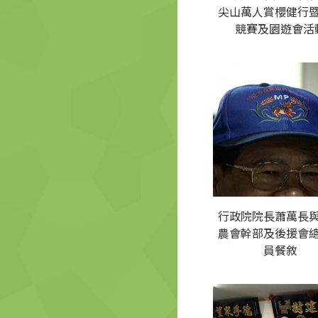
尖山萬人賞櫻健行
競賽及園遊會活
行政院院長蕭萬長
農會幹部及後援會
員餐敘