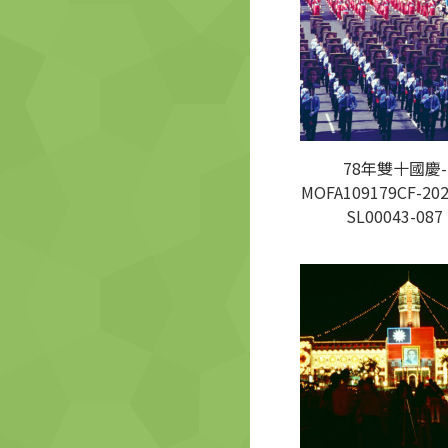
78年雙十國慶-
MOFA109179CF-202
SL00043-087