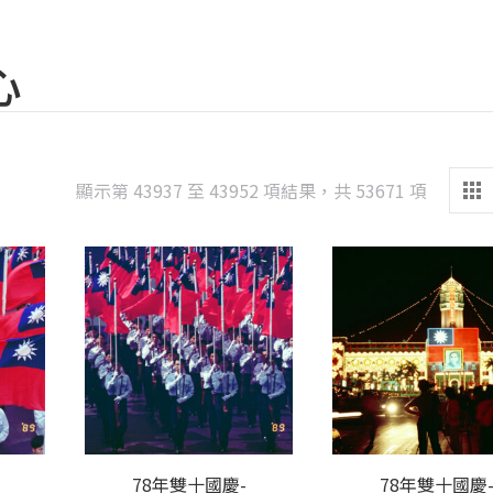
心
Sorted
顯示第 43937 至 43952 項結果，共 53671 項
by
latest
78年雙十國慶-
78年雙十國慶