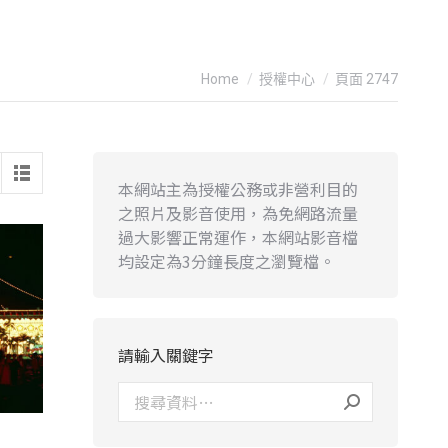
You are here:
Home
授權中心
頁面 2747
本網站主為授權公務或非營利目的
之照片及影音使用，為免網路流量
過大影響正常運作，本網站影音檔
均設定為3分鐘長度之瀏覽檔。
請輸入關鍵字
-