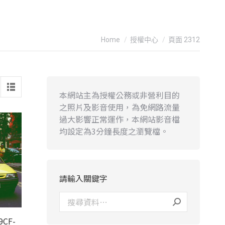
You are here:
Home
授權中心
頁面 2312
本網站主為授權公務或非營利目的
之照片及影音使用，為免網路流量
過大影響正常運作，本網站影音檔
均設定為3分鐘長度之瀏覽檔。
請輸入關鍵字
9CF-