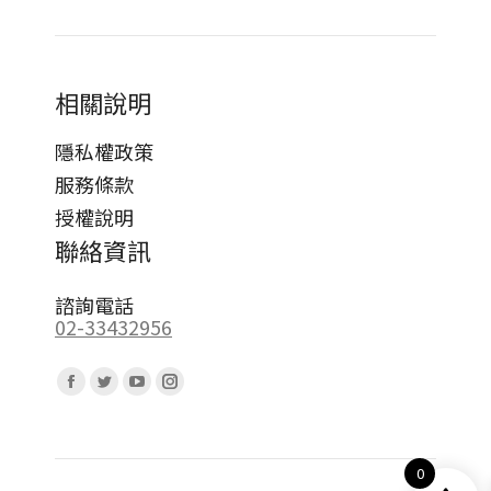
相關說明
隱私權政策
服務條款
授權說明
聯絡資訊
諮詢電話
02-33432956
Find us on:
Facebook
Twitter
YouTube
Instagram
page
page
page
page
opens
opens
opens
opens
0
in
in
in
in