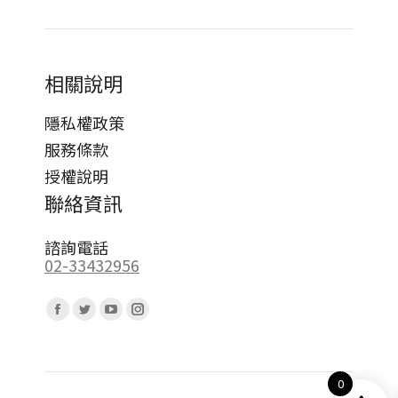
相關說明
隱私權政策
服務條款
授權說明
聯絡資訊
諮詢電話
02-33432956
Find us on:
Facebook
Twitter
YouTube
Instagram
page
page
page
page
opens
opens
opens
opens
0
in
in
in
in