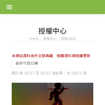
授權中心
You are here:
Home
授權中心
頁面 2422
本網站資料係外交部典藏 相關資料將陸續更新
Sorted
顯示第 38737 至 38752 項結果，共 53671 項
by
latest