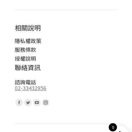
相關說明
隱私權政策
服務條款
授權說明
聯絡資訊
諮詢電話
02-33432956
Find us on:
Facebook
Twitter
YouTube
Instagram
page
page
page
page
opens
opens
opens
opens
0
in
in
in
in