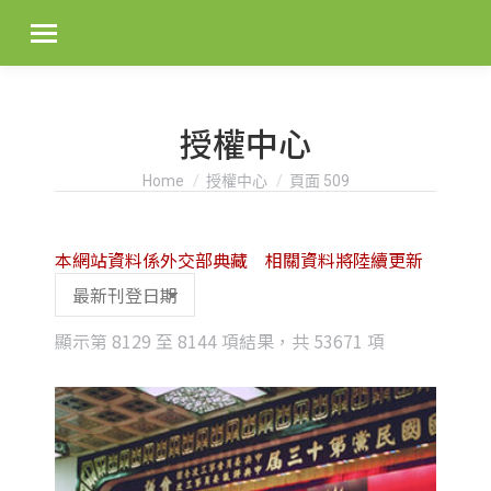
授權中心
You are here:
Home
授權中心
頁面 509
本網站資料係外交部典藏 相關資料將陸續更新
Sorted
顯示第 8129 至 8144 項結果，共 53671 項
by
latest