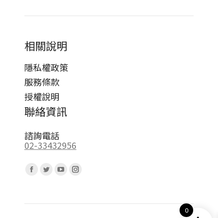
相關說明
隱私權政策
服務條款
授權說明
聯絡資訊
諮詢電話
02-33432956
Find us on:
Facebook
Twitter
YouTube
Instagram
page
page
page
page
opens
opens
opens
opens
0
in
in
in
in