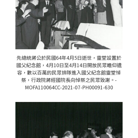
先總統蔣公於民國64年4月5日逝世，靈堂設置於
國父紀念館，4月10日至4月14日開放民眾瞻仰遺
容，數以百萬的民眾排隊進入國父紀念館靈堂悼
祭，行政院蔣經國院長向悼祭之民眾致謝。-
MOFA110064CC-2021-07-PH00091-630