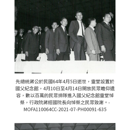
先總統蔣公於民國64年4月5日逝世，靈堂設置於
國父紀念館，4月10日至4月14日開放民眾瞻仰遺
容，數以百萬的民眾排隊進入國父紀念館靈堂悼
祭，行政院蔣經國院長向悼祭之民眾致謝。-
MOFA110064CC-2021-07-PH00091-635