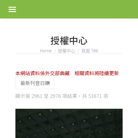
授權中心
You are here:
Home
授權中心
頁面 186
本網站資料係外交部典藏 相關資料將陸續更新
Sorted
顯示第 2961 至 2976 項結果，共 53671 項
by
latest