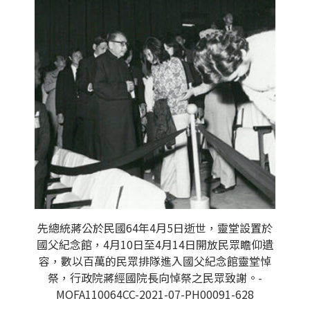
先總統蔣公於民國64年4月5日逝世，靈堂設置於
國父紀念館，4月10日至4月14日開放民眾瞻仰遺
容，數以百萬的民眾排隊進入國父紀念館靈堂悼
祭，行政院蔣經國院長向悼祭之民眾致謝。-
MOFA110064CC-2021-07-PH00091-628