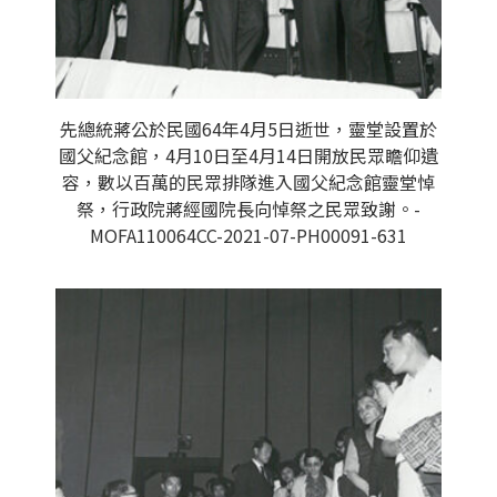
先總統蔣公於民國64年4月5日逝世，靈堂設置於
國父紀念館，4月10日至4月14日開放民眾瞻仰遺
容，數以百萬的民眾排隊進入國父紀念館靈堂悼
祭，行政院蔣經國院長向悼祭之民眾致謝。-
MOFA110064CC-2021-07-PH00091-631