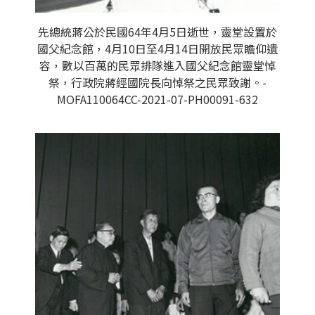
先總統蔣公於民國64年4月5日逝世，靈堂設置於
國父紀念館，4月10日至4月14日開放民眾瞻仰遺
容，數以百萬的民眾排隊進入國父紀念館靈堂悼
祭，行政院蔣經國院長向悼祭之民眾致謝。-
MOFA110064CC-2021-07-PH00091-632