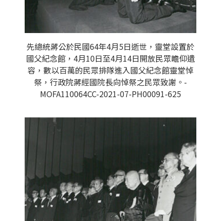
先總統蔣公於民國64年4月5日逝世，靈堂設置於
國父紀念館，4月10日至4月14日開放民眾瞻仰遺
容，數以百萬的民眾排隊進入國父紀念館靈堂悼
祭，行政院蔣經國院長向悼祭之民眾致謝。-
MOFA110064CC-2021-07-PH00091-625