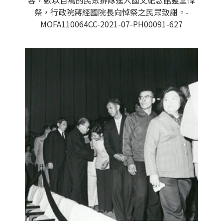
容，數以百萬的民眾排隊進入國父紀念館靈堂悼
祭，行政院蔣經國院長向悼祭之民眾致謝。-
MOFA110064CC-2021-07-PH00091-627