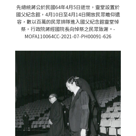
先總統蔣公於民國64年4月5日逝世，靈堂設置於
國父紀念館，4月10日至4月14日開放民眾瞻仰遺
容，數以百萬的民眾排隊進入國父紀念館靈堂悼
祭，行政院蔣經國院長向悼祭之民眾致謝。-
MOFA110064CC-2021-07-PH00091-626