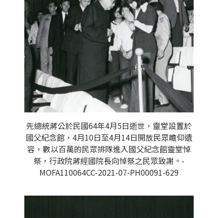
先總統蔣公於民國64年4月5日逝世，靈堂設置於
國父紀念館，4月10日至4月14日開放民眾瞻仰遺
容，數以百萬的民眾排隊進入國父紀念館靈堂悼
祭，行政院蔣經國院長向悼祭之民眾致謝。-
MOFA110064CC-2021-07-PH00091-629