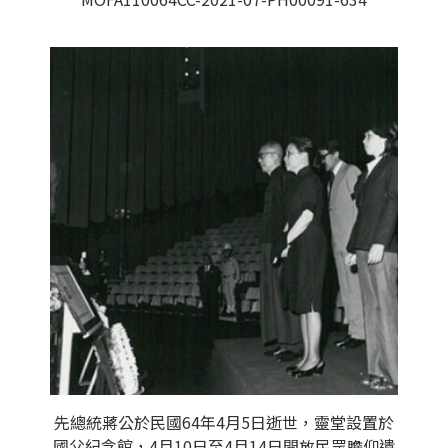
先總統蔣公於民國64年4月5日逝世，靈堂設置於
國父紀念館，4月10日至4月14日開放民眾瞻仰遺