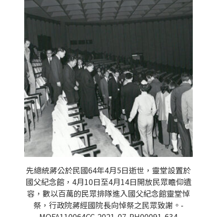
先總統蔣公於民國64年4月5日逝世，靈堂設置於
國父紀念館，4月10日至4月14日開放民眾瞻仰遺
容，數以百萬的民眾排隊進入國父紀念館靈堂悼
祭，行政院蔣經國院長向悼祭之民眾致謝。-
MOFA110064CC-2021-07-PH00091-634