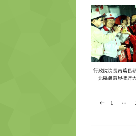
行政院院長蕭萬長
北縣體育界擁連
1
…