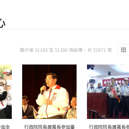
心
Sorted
顯示第 51185 至 51200 項結果，共 53671 項
by
latest
參加全
行政院院長蕭萬長參加臺
行政院院長蕭萬長