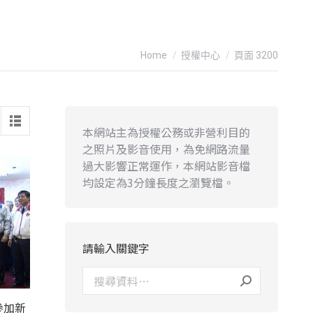
You are here:
Home
授權中心
頁面 3200
本網站主為授權公務或非營利目的
之照片及影音使用，為免網路流量
過大影響正常運作，本網站影音檔
均設定為3分鐘長度之瀏覽檔。
請輸入關鍵字
參加新