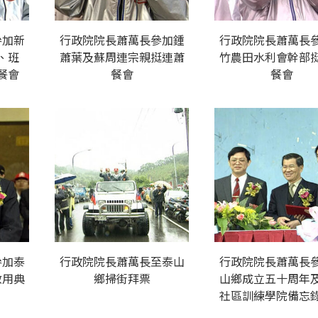
參加新
行政院院長蕭萬長參加鍾
行政院院長蕭萬長
、班
蕭葉及蘇周連宗親挺連蕭
竹農田水利會幹部
餐會
餐會
餐會
參加泰
行政院院長蕭萬長至泰山
行政院院長蕭萬長
啟用典
鄉掃街拜票
山鄉成立五十周年
社區訓練學院備忘