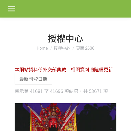
授權中心
You are here:
Home
授權中心
頁面 2606
本網站資料係外交部典藏 相關資料將陸續更新
Sorted
顯示第 41681 至 41696 項結果，共 53671 項
by
latest