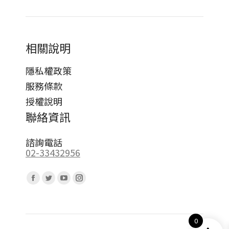
相關說明
隱私權政策
服務條款
授權說明
聯絡資訊
諮詢電話
02-33432956
Find us on:
Facebook
Twitter
YouTube
Instagram
page
page
page
page
opens
opens
opens
opens
0
in
in
in
in